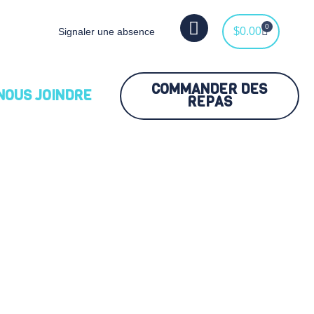
F
0
$
0.00
Panier
Signaler une absence
a
c
e
COMMANDER DES
b
NOUS JOINDRE
REPAS
o
o
k