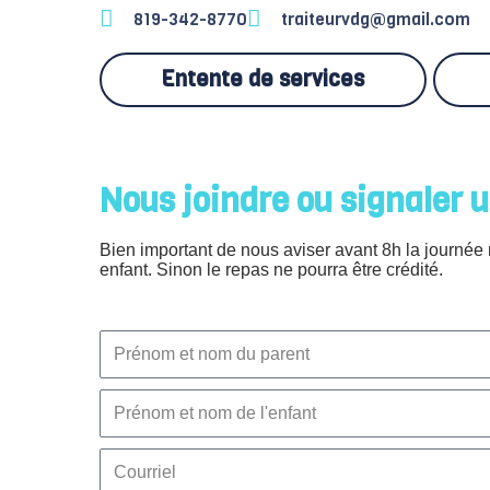
819-342-8770
traiteurvdg@gmail.com
Entente de services
Nous joindre ou signaler 
Bien important de nous aviser avant 8h la journé
enfant. Sinon le repas ne pourra être crédité.
P
r
é
n
P
o
r
m
é
e
n
E
t
o
-